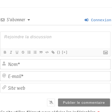
S’abonner
Connexion
{}
[+]
E
S