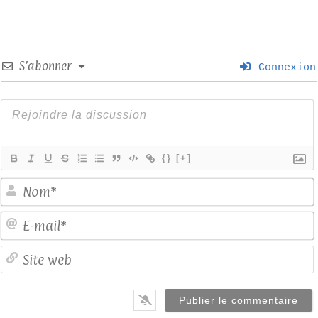
S’abonner
Connexion
{}
[+]
E
S