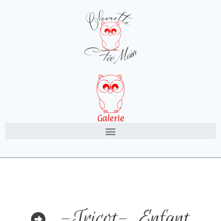
Galerie
-Tricot-
,
Enfant