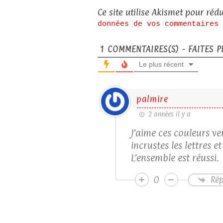
Ce site utilise Akismet pour rédu
données de vos commentaires 
1
COMMENTAIRES(S) - FAITES PL
Le plus récent
palmire
2 années il y a
J’aime ces couleurs v
incrustes les lettres e
L’ensemble est réussi.
0
Ré