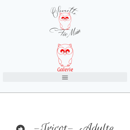
Galerie
-Tricot-
,
Adulte