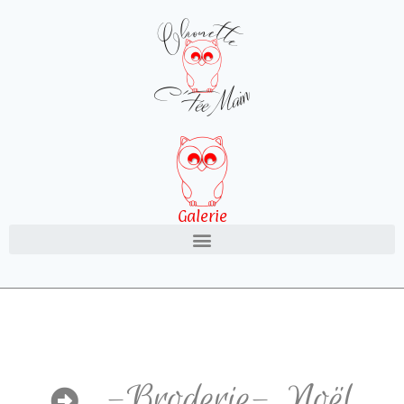
Galerie
-Broderie-
,
Noël