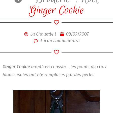
Ginger Cookie
La Chouette !
09/02/2007
Aucun commentaire
Ginger
Cookie
monté en coussin… les points de croix
blancs isolés ont été remplacés par des perles