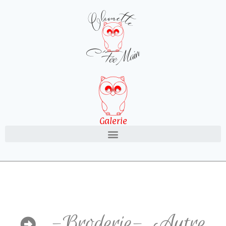
Galerie
-Broderie-
,
Autre