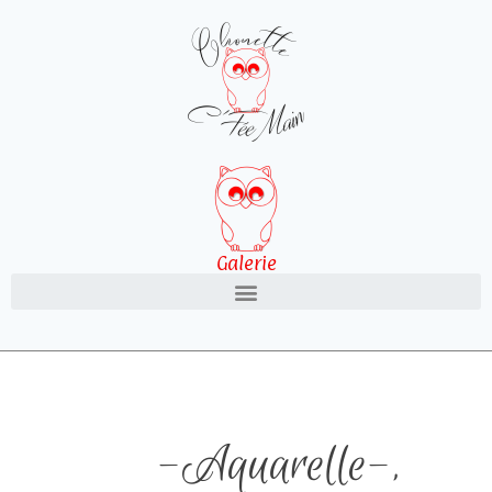
Galerie
-Aquarelle-
,