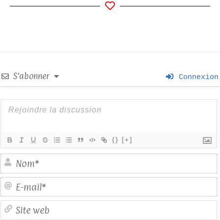
S’abonner
Connexion
{}
[+]
E
S