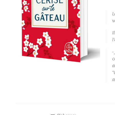
L
v
I
l
-
c
a
"
a