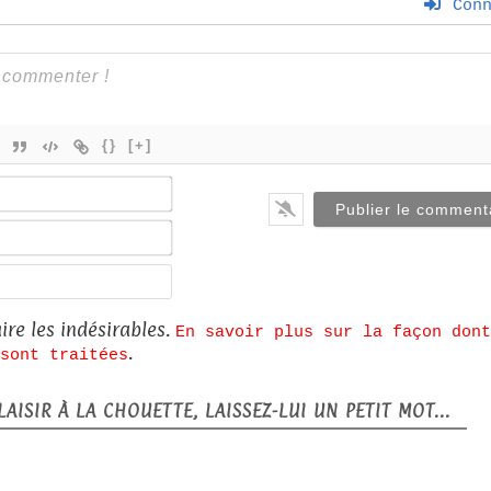
Conn
{}
[+]
Nom*
E-
mail*
Site
web
ire les indésirables.
En savoir plus sur la façon dont
.
sont traitées
AISIR À LA CHOUETTE, LAISSEZ-LUI UN PETIT MOT...