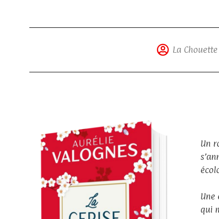
La Chouette
Un r
s’an
écol
Une 
qui 