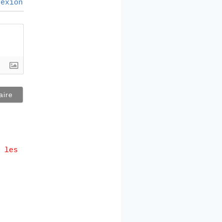
exion
 les