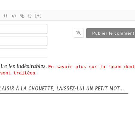
{}
[+]
Nom*
E-
mail*
Site
web
ire les indésirables.
En savoir plus sur la façon dont
.
sont traitées
AISIR À LA CHOUETTE, LAISSEZ-LUI UN PETIT MOT...