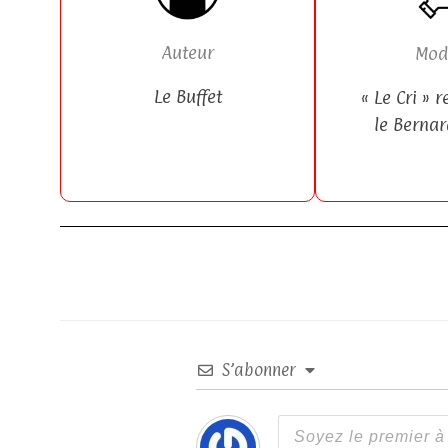
Auteur
Mod
Le Buffet
« Le Cri » r
le
Berna
S’abonner