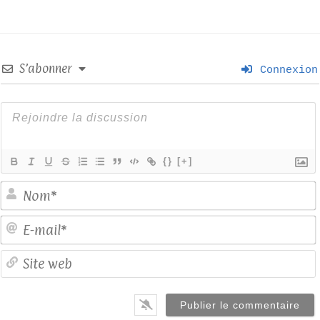
S’abonner
Connexion
{}
[+]
E
S