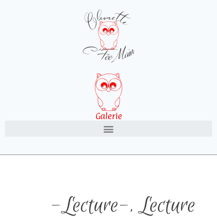
Galerie
-Lecture-
,
Lecture