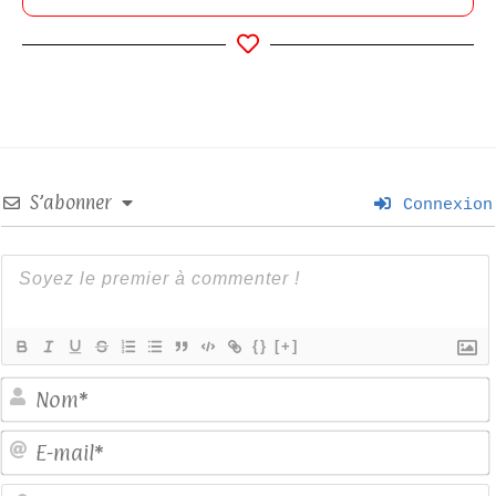
S’abonner
Connexion
{}
[+]
E
S