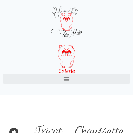
Galerie
-Tricot-
,
Chaussette