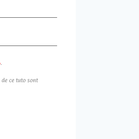
.
o
 de ce tuto sont