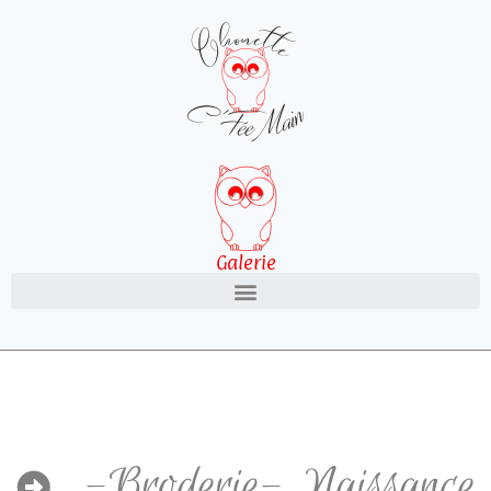
Galerie
-Broderie-
,
Naissance