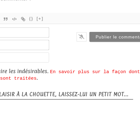
{}
[+]
Nom*
E-
mail*
Site
web
ire les indésirables.
En savoir plus sur la façon dont
.
sont traitées
AISIR À LA CHOUETTE, LAISSEZ-LUI UN PETIT MOT...