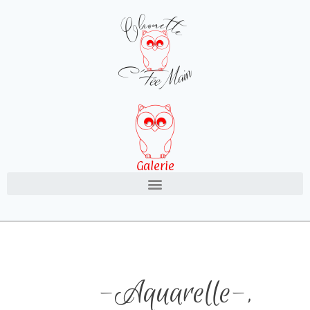
Galerie
-Aquarelle-
,