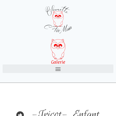
Galerie
-Tricot-
,
Enfant