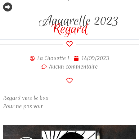
Aquarelle 2023
Regard
La Chouette !
14/09/2023
Aucun commentaire
Regard vers le bas
Pour ne pas voir