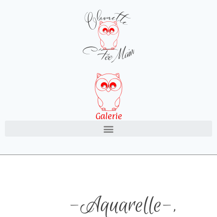
Galerie
-Aquarelle-
,