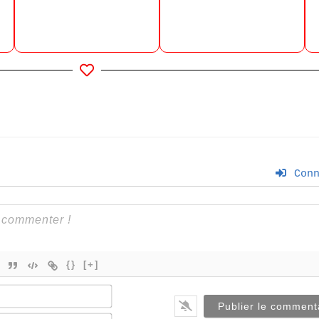
Conn
{}
[+]
Nom*