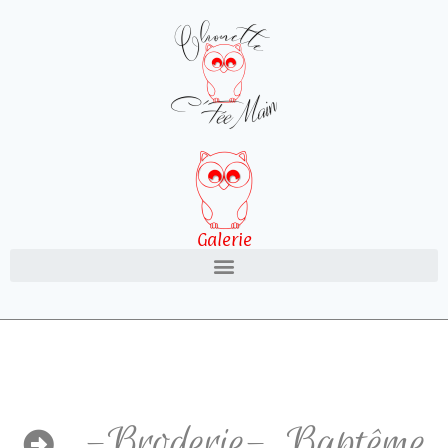
Galerie
-Broderie-
,
Baptême