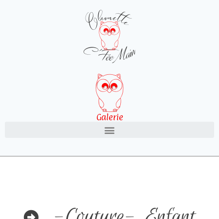
Galerie
-Couture-
,
Enfant