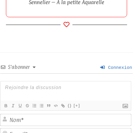
Sennelier – A la petite Aquarelle
S’abonner
Connexion
{}
[+]
E