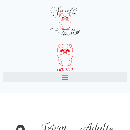
Galerie
-Tricot-
,
Adulte