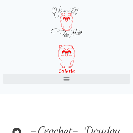
Galerie
-Crochet-
,
Doudou