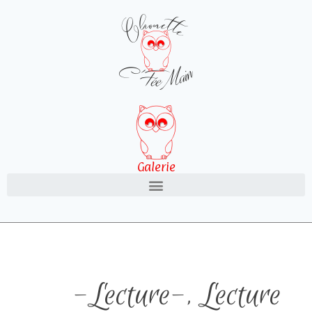
Galerie
-Lecture-
,
Lecture