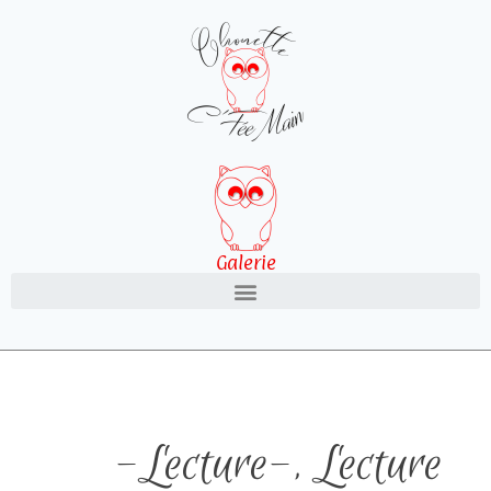
Galerie
-Lecture-
,
Lecture