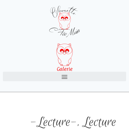
Galerie
-Lecture-
,
Lecture