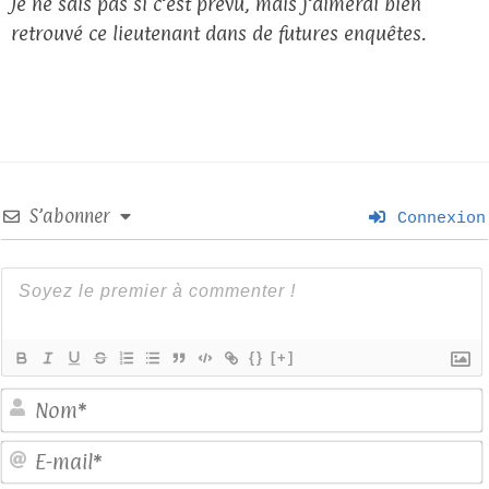
Je ne sais pas si c’est prévu, mais j’aimerai bien
retrouvé ce lieutenant dans de futures enquêtes.
S’abonner
Connexion
{}
[+]
E