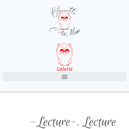
Galerie
-Lecture-
,
Lecture