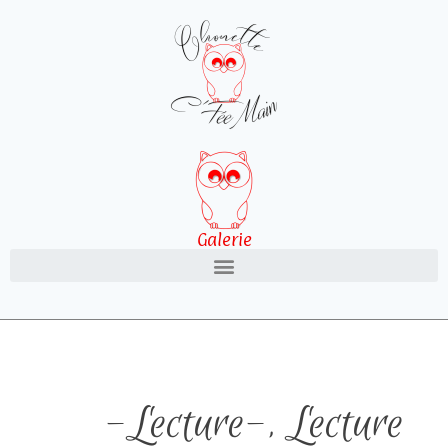
Galerie
-Lecture-
,
Lecture