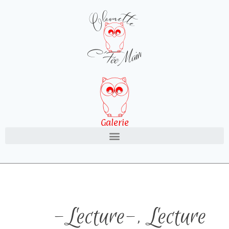
Galerie
-Lecture-
,
Lecture