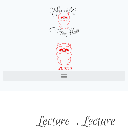
Galerie
-Lecture-
,
Lecture