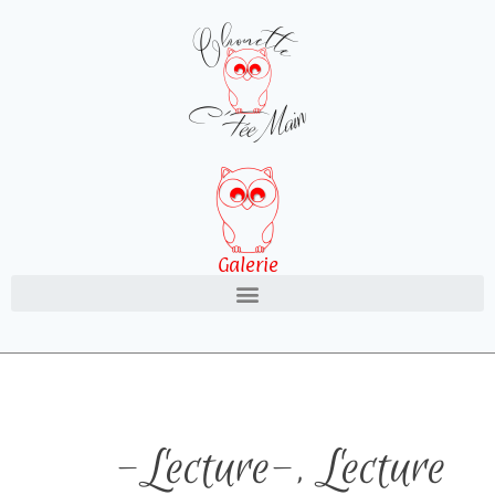
Galerie
-Lecture-
,
Lecture