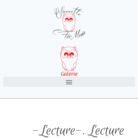
Galerie
-Lecture-
,
Lecture