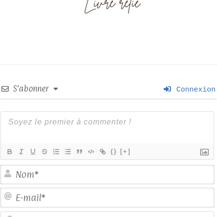
S’abonner
Connexion
{}
[+]
E
S