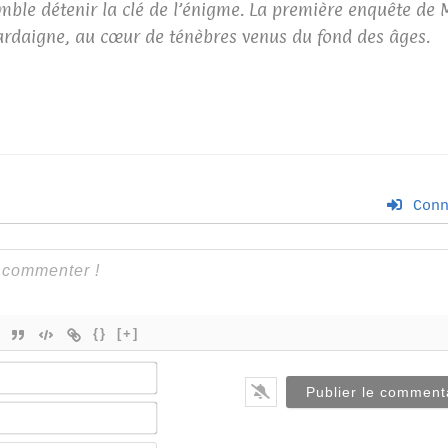
ble détenir la clé de l’énigme. La première enquête de 
ardaigne, au cœur de ténèbres venus du fond des âges.
Conn
{}
[+]
Nom*
E-
mail*