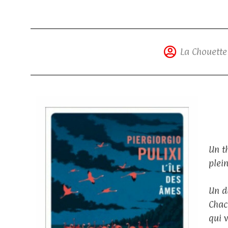
La Chouette
Un t
plei
Un d
Chac
qui 