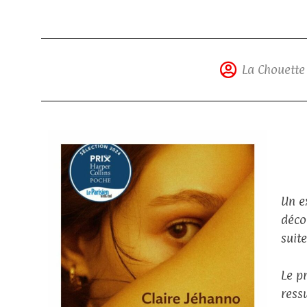
La Chouette
Un e
déco
suit
Le p
ress