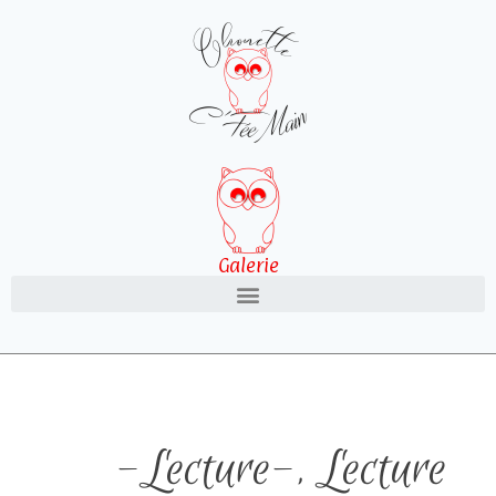
Galerie
-Lecture-
,
Lecture