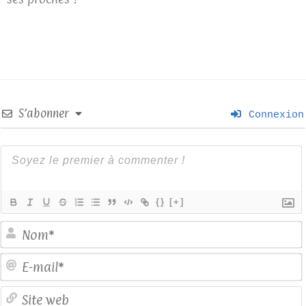
S’abonner
Connexion
{}
[+]
E
S