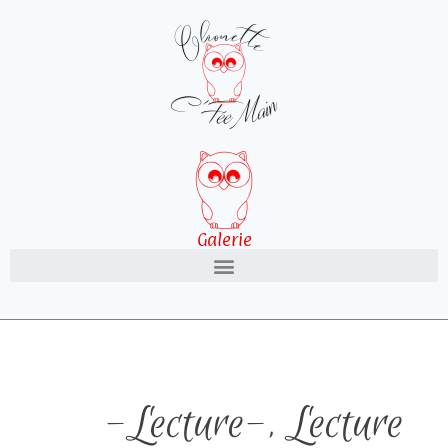
Galerie
-Lecture-
,
Lecture