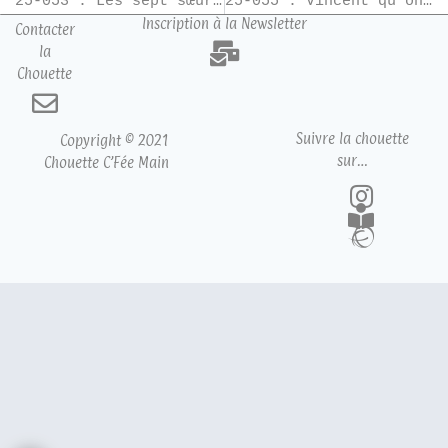
25-053 : Les sept sœurs – T8
25-055 : Vincent qu’on assassine
Inscription à la Newsletter
Contacter
la
Chouette
Suivre la chouette
Copyright © 2021
sur…
Chouette C’Fée Main