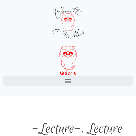
Galerie
-Lecture-
,
Lecture