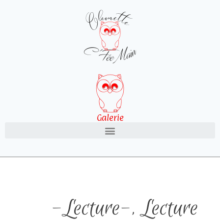
Galerie
-Lecture-
,
Lecture