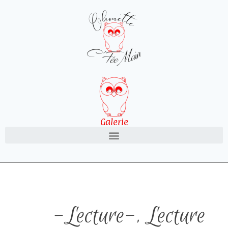
Galerie
-Lecture-
,
Lecture