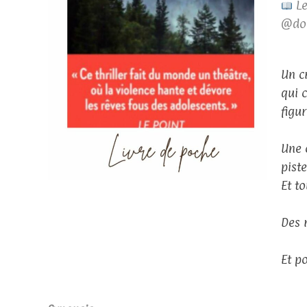
Le
@do
Un c
qui 
figu
Une 
pist
Et t
Des 
Et p