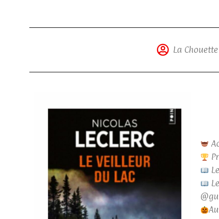
La Chouette
Ac
Pr
Le
Le
@gui
Au