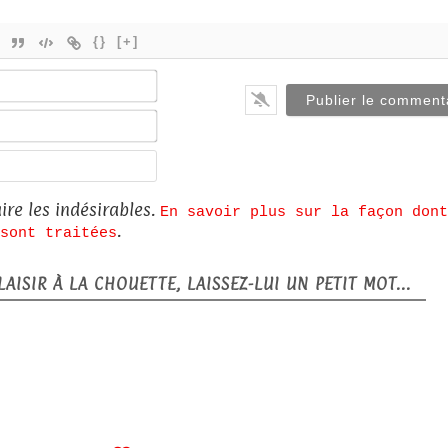
{}
[+]
Nom*
E-
mail*
Site
web
ire les indésirables.
En savoir plus sur la façon dont
.
sont traitées
AISIR À LA CHOUETTE, LAISSEZ-LUI UN PETIT MOT...