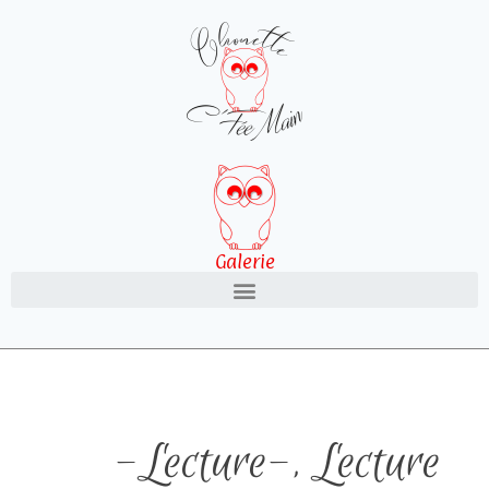
Galerie
-Lecture-
,
Lecture