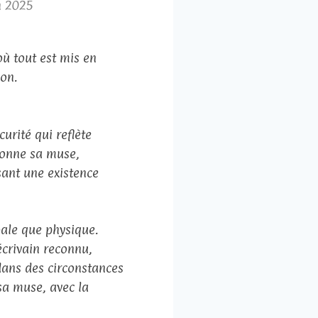
en 2025
ù tout est mis en
ion.
urité qui reflète
açonne sa muse,
sant une existence
rbale que physique.
écrivain reconnu,
dans des circonstances
sa muse, avec la