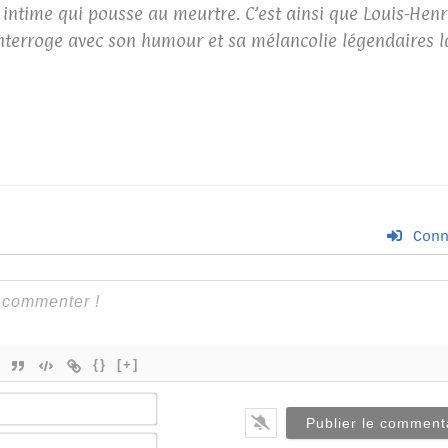
 intime qui pousse au meurtre. C’est ainsi que Louis-Hen
 interroge avec son humour et sa mélancolie légendaires l
Conn
{}
[+]
Nom*
E-