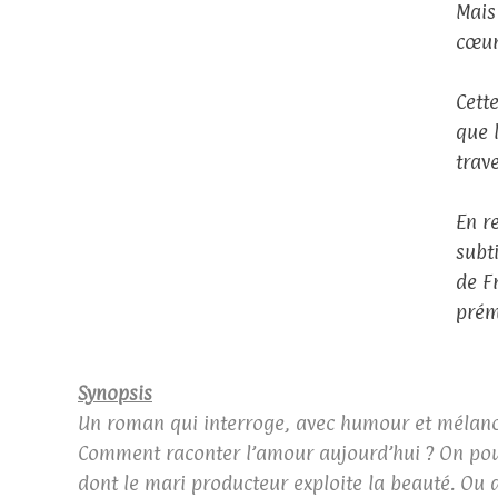
Mais 
cœur
Cett
que l
trav
En r
subt
de F
prém
Synopsis
Un roman qui interroge, avec humour et mélancol
Comment raconter l’amour aujourd’hui ? On pour
dont le mari producteur exploite la beauté. Ou d