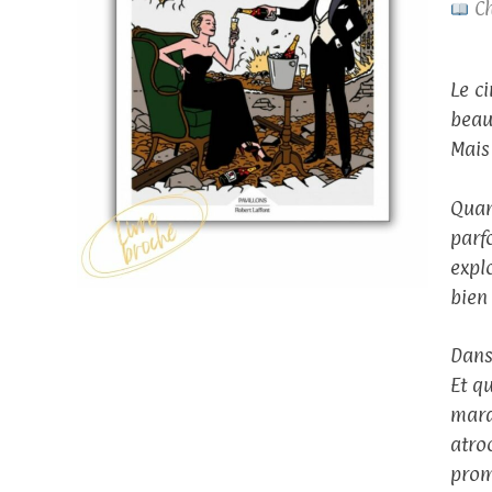
Ch
Le c
beau
Mais 
Quan
parf
expl
bien 
Dans 
Et q
marq
atro
prom