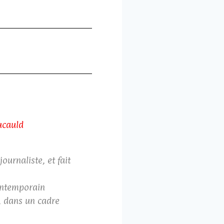
ucauld
ournaliste, et fait
ontemporain
e, dans un cadre