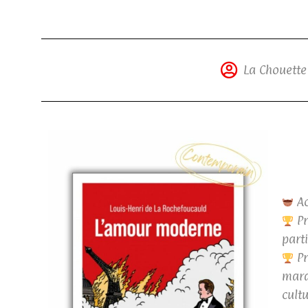
La Chouette
Ac
Pr
part
Pr
marq
cultu