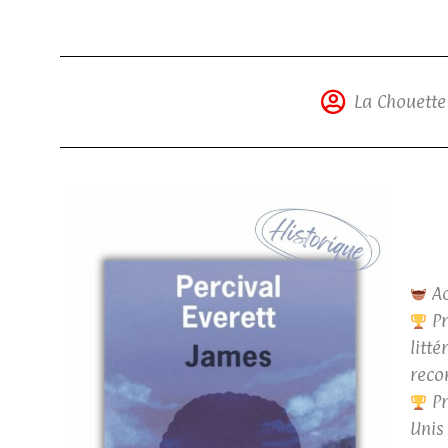
La Chouette
Ac
Pr
litt
reco
Pr
Unis