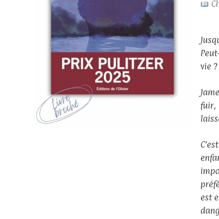
Ch
Jusq
Peut
vie ?
Jame
fuir
laiss
C’es
enfa
impo
préf
est e
dang