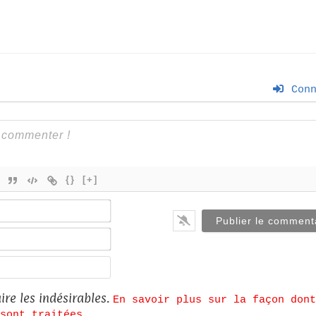
Conn
{}
[+]
Nom*
E-
mail*
Site
web
ire les indésirables.
En savoir plus sur la façon dont
.
sont traitées