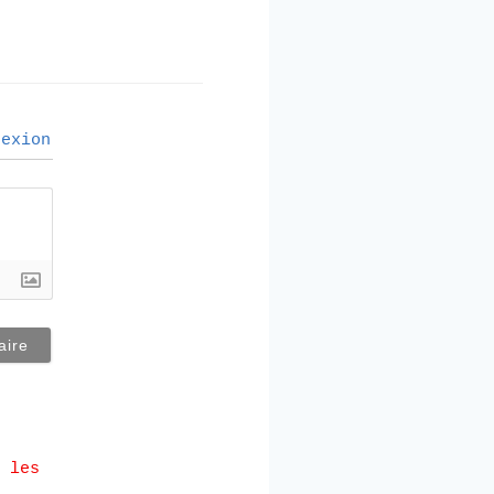
exion
 les