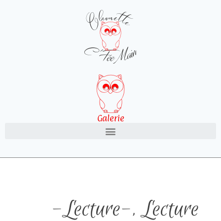
Galerie
-Lecture-
,
Lecture