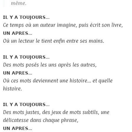
même.
𝗜𝗟 𝗬 𝗔 𝗧𝗢𝗨𝗝𝗢𝗨𝗥𝗦…
Ce temps où un auteur imagine, puis écrit son livre,
𝗨𝗡 𝗔𝗣𝗥𝗘𝗦…
Où un lecteur le tient enfin entre ses mains.
𝗜𝗟 𝗬 𝗔 𝗧𝗢𝗨𝗝𝗢𝗨𝗥𝗦…
Des mots posés les uns après les autres,
𝗨𝗡 𝗔𝗣𝗥𝗘𝗦…
Où ces mots deviennent une histoire… et quelle
histoire.
𝗜𝗟 𝗬 𝗔 𝗧𝗢𝗨𝗝𝗢𝗨𝗥𝗦…
Des mots justes, des jeux de mots subtils, une
délicatesse dans chaque phrase,
𝗨𝗡 𝗔𝗣𝗥𝗘𝗦…