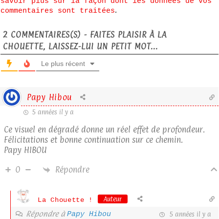
savoir plus sur la façon dont les données de vos
.
commentaires sont traitées
2
COMMENTAIRES(S) - FAITES PLAISIR À LA
CHOUETTE, LAISSEZ-LUI UN PETIT MOT...
Le plus récent
Papy Hibou
5 années il y a
Ce visuel en dégradé donne un réel effet de profondeur.
Félicitations et bonne continuation sur ce chemin.
Papy HIBOU
Répondre
0
Auteur
La Chouette !
Répondre à
Papy Hibou
5 années il y a