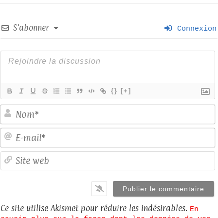
S’abonner
Connexion
{}
[+]
E
S
Ce site utilise Akismet pour réduire les indésirables.
En