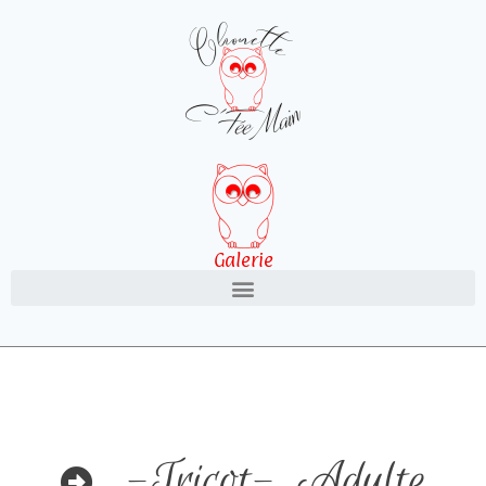
Galerie
-Tricot-
,
Adulte