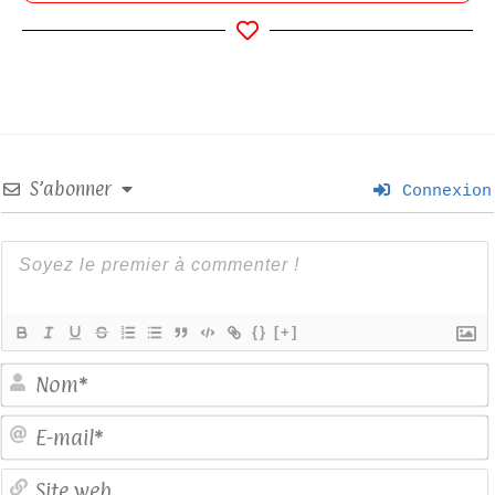
S’abonner
Connexion
{}
[+]
E
S