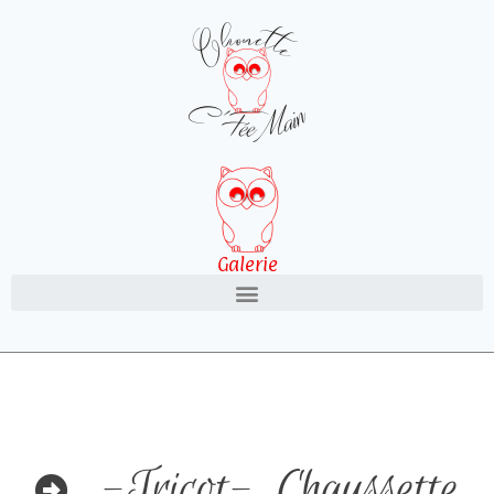
Galerie
-Tricot-
,
Chaussette