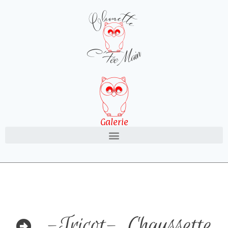
Galerie
-Tricot-
,
Chaussette