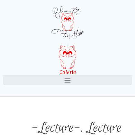
Galerie
-Lecture-
,
Lecture